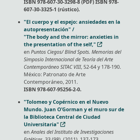
ISBN 978-607-30-3298-8 (PDF) ISBN 978-
607-30-3325-1 (rústico).
Crítica de
"El cuerpo y el espejo: ansiedades en la
arte
autopresentación" /
"The body and the mirror: anxieties in
the presentation of the self,"
en
Puntos Ciegos/ Blind Spots. Memorias del
Simposio Internacional de Teoría del Arte
Contemporáneo SITAC VIII
, 52-64 y 178-190.
México: Patronato de Arte
Contemporáneo, 2011.
ISBN 978-607-95256-2-0.
"Tolomeo y Copérnico en el Nuevo
Mundo. Juan O’Gorman y el muro sur de
la Biblioteca Central de Ciudad
Universitaria"
en
Anales del Instituto de Investigaciones
Estéticas
, 33 (98), (2011), 137-173.